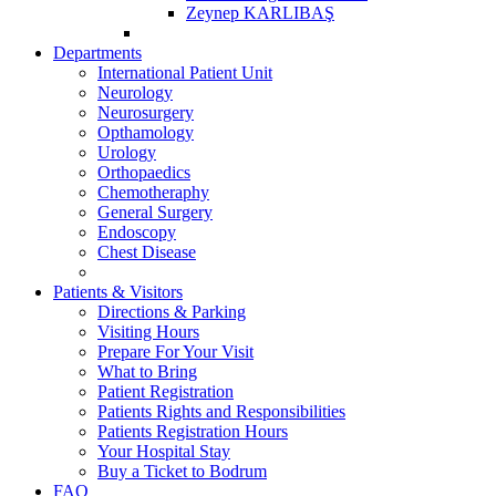
Zeynep KARLIBAŞ
Departments
International Patient Unit
Neurology
Neurosurgery
Opthamology
Urology
Orthopaedics
Chemotheraphy
General Surgery
Endoscopy
Chest Disease
Patients & Visitors
Directions & Parking
Visiting Hours
Prepare For Your Visit
What to Bring
Patient Registration
Patients Rights and Responsibilities
Patients Registration Hours
Your Hospital Stay
Buy a Ticket to Bodrum
FAQ