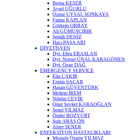
Berna KESER
Aysel UĞURLU
Öznur UYSAL SONKAYA
Fatma KAPLAN
Görkem ORBAY
Ali GÜMÜŞÇIBIK
Semih DENİZ
Hacı PAŞA ARI
DİYETİSYEN
Dyt. Ebru ERASLAN
Dyt. Nursel ÜNAL KARAGÖNEN
Dyt. Özge DAĞ
EMERGENCY SERVICE
Eda ÇAKIR
Ergün SAÇAR
Hasan GÜVENTÜRK
Meltem İREM
Nilgün ÇEVİK
Onur Şevket KARAOĞLAN
Şenel YILMAZ
Önder BOZYURT
Şule ARAS ÖN
Alper ŞENER
ENFEKSİYON HASTALIKLARI
Mustafa Özgün YILMAZ