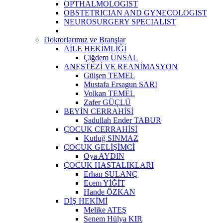
OPTHALMOLOGIST
OBSTETRICIAN AND GYNECOLOGIST
NEUROSURGERY SPECIALIST
Doktorlarımız ve Branşlar
AİLE HEKİMLİĞİ
Çiğdem ÜNSAL
ANESTEZİ VE REANİMASYON
Gülşen TEMEL
Mustafa Ersagun SARI
Volkan TEMEL
Zafer GÜÇLÜ
BEYİN CERRAHİSİ
Sadullah Ender TABUR
ÇOCUK CERRAHİSİ
Kutluğ SINMAZ
ÇOCUK GELİŞİMCİ
Oya AYDIN
ÇOCUK HASTALIKLARI
Erhan SULANÇ
Ecem YİĞİT
Hande ÖZKAN
DİŞ HEKİMİ
Melike ATEŞ
Senem Hülya KIR