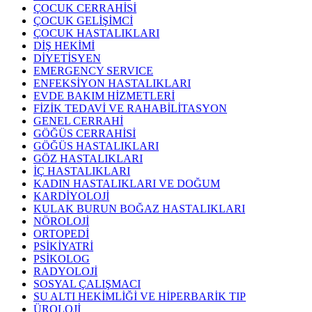
ÇOCUK CERRAHİSİ
ÇOCUK GELİŞİMCİ
ÇOCUK HASTALIKLARI
DİŞ HEKİMİ
DİYETİSYEN
EMERGENCY SERVICE
ENFEKSİYON HASTALIKLARI
EVDE BAKIM HİZMETLERİ
FİZİK TEDAVİ VE RAHABİLİTASYON
GENEL CERRAHİ
GÖĞÜS CERRAHİSİ
GÖĞÜS HASTALIKLARI
GÖZ HASTALIKLARI
İÇ HASTALIKLARI
KADIN HASTALIKLARI VE DOĞUM
KARDİYOLOJİ
KULAK BURUN BOĞAZ HASTALIKLARI
NÖROLOJİ
ORTOPEDİ
PSİKİYATRİ
PSİKOLOG
RADYOLOJİ
SOSYAL ÇALIŞMACI
SU ALTI HEKİMLİĞİ VE HİPERBARİK TIP
ÜROLOJİ