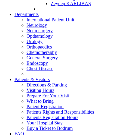
Zeynep KARLIBAŞ
Departments
International Patient Unit
Neurology
Neurosurgery
Opthamology
Urology
Orthopaedics
Chemotheraphy
General Surgery
Endoscopy
Chest Disease
Patients & Visitors
Directions & Parking
Visiting Hours
Prepare For Your Visit
What to Bring
Patient Registration
Patients Rights and Responsibilities
Patients Registration Hours
Your Hospital Stay
Buy a Ticket to Bodrum
FAQ