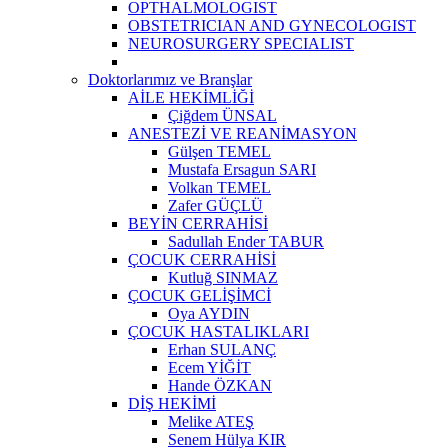
OPTHALMOLOGIST
OBSTETRICIAN AND GYNECOLOGIST
NEUROSURGERY SPECIALIST
Doktorlarımız ve Branşlar
AİLE HEKİMLİĞİ
Çiğdem ÜNSAL
ANESTEZİ VE REANİMASYON
Gülşen TEMEL
Mustafa Ersagun SARI
Volkan TEMEL
Zafer GÜÇLÜ
BEYİN CERRAHİSİ
Sadullah Ender TABUR
ÇOCUK CERRAHİSİ
Kutluğ SINMAZ
ÇOCUK GELİŞİMCİ
Oya AYDIN
ÇOCUK HASTALIKLARI
Erhan SULANÇ
Ecem YİĞİT
Hande ÖZKAN
DİŞ HEKİMİ
Melike ATEŞ
Senem Hülya KIR