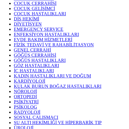
ÇOCUK CERRAHİSİ
ÇOCUK GELİŞİMCİ
ÇOCUK HASTALIKLARI
DİŞ HEKİMİ
DİYETİSYEN
EMERGENCY SERVICE
ENFEKSİYON HASTALIKLARI
EVDE BAKIM HİZMETLERİ
FİZİK TEDAVİ VE RAHABİLİTASYON
GENEL CERRAHİ
GÖĞÜS CERRAHİSİ
GÖĞÜS HASTALIKLARI
GÖZ HASTALIKLARI
İÇ HASTALIKLARI
KADIN HASTALIKLARI VE DOĞUM
KARDİYOLOJİ
KULAK BURUN BOĞAZ HASTALIKLARI
NÖROLOJİ
ORTOPEDİ
PSİKİYATRİ
PSİKOLOG
RADYOLOJİ
SOSYAL ÇALIŞMACI
SU ALTI HEKİMLİĞİ VE HİPERBARİK TIP
ÜROLOJİ