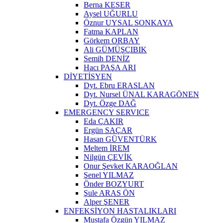
Berna KESER
Aysel UĞURLU
Öznur UYSAL SONKAYA
Fatma KAPLAN
Görkem ORBAY
Ali GÜMÜŞÇIBIK
Semih DENİZ
Hacı PAŞA ARI
DİYETİSYEN
Dyt. Ebru ERASLAN
Dyt. Nursel ÜNAL KARAGÖNEN
Dyt. Özge DAĞ
EMERGENCY SERVICE
Eda ÇAKIR
Ergün SAÇAR
Hasan GÜVENTÜRK
Meltem İREM
Nilgün ÇEVİK
Onur Şevket KARAOĞLAN
Şenel YILMAZ
Önder BOZYURT
Şule ARAS ÖN
Alper ŞENER
ENFEKSİYON HASTALIKLARI
Mustafa Özgün YILMAZ