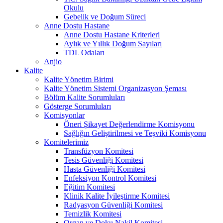
Okulu
Gebelik ve Doğum Süreci
Anne Dostu Hastane
Anne Dostu Hastane Kriterleri
Aylık ve Yıllık Doğum Sayıları
TDL Odaları
Anjio
Kalite
Kalite Yönetim Birimi
Kalite Yönetim Sistemi Organizasyon Şeması
Bölüm Kalite Sorumluları
Gösterge Sorumluları
Komisyonlar
Öneri Şikayet Değerlendirme Komisyonu
Sağlığın Geliştirilmesi ve Teşviki Komisyonu
Komitelerimiz
Transfüzyon Komitesi
Tesis Güvenliği Komitesi
Hasta Güvenliği Komitesi
Enfeksiyon Kontrol Komitesi
Eğitim Komitesi
Klinik Kalite İyileştirme Komitesi
Radyasyon Güvenliği Komitesi
Temizlik Komitesi
Organ ve Doku Nakil Komitesi