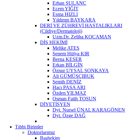
Erhan SULANÇ
Ecem YİĞİT
Esma HIZLI
Yıldırım BAYKARA
DERİ VE ZÜHREVİ HASTALIKLARI
(Cildiye/Dermatoloji)
Uzm.Dr. Zeliha KOCAMAN
DİŞ HEKİMİ
Melike ATEŞ
Senem Hülya KIR
Berna KESER
Erkan BİLGİN
Öznur UYSAL SONKAYA
Ali GÜMÜŞÇIBUK
Semih DENİZ
Hacı PAŞA ARI
Özden YILMAZ
Osman Fatih TOSUN
DİYETİSYEN
Dyt. Nursel ÜNAL KARAGÖNEN
Dyt. Özge DAĞ
Tıbbi Birimler
Doktorlarımız
Başhekim