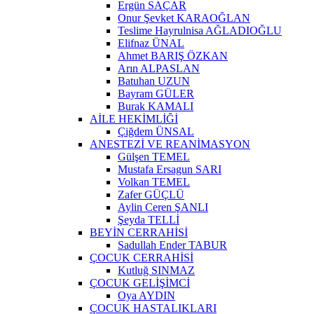
Ergün SAÇAR
Onur Şevket KARAOĞLAN
Teslime Hayrulnisa AĞLADIOĞLU
Elifnaz ÜNAL
Ahmet BARIŞ ÖZKAN
Arın ALPASLAN
Batuhan UZUN
Bayram GÜLER
Burak KAMALI
AİLE HEKİMLİĞİ
Çiğdem ÜNSAL
ANESTEZİ VE REANİMASYON
Gülşen TEMEL
Mustafa Ersagun SARI
Volkan TEMEL
Zafer GÜÇLÜ
Aylin Ceren ŞANLI
Şeyda TELLİ
BEYİN CERRAHİSİ
Sadullah Ender TABUR
ÇOCUK CERRAHİSİ
Kutluğ SINMAZ
ÇOCUK GELİŞİMCİ
Oya AYDIN
ÇOCUK HASTALIKLARI