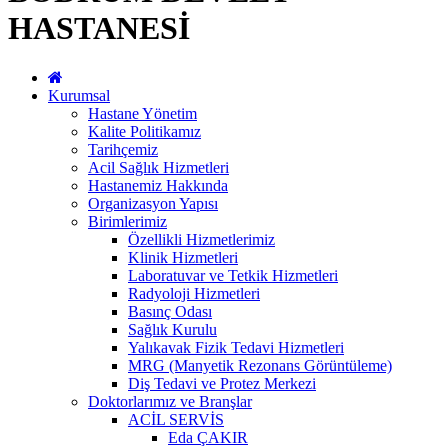
HASTANESİ
Kurumsal
Hastane Yönetim
Kalite Politikamız
Tarihçemiz
Acil Sağlık Hizmetleri
Hastanemiz Hakkında
Organizasyon Yapısı
Birimlerimiz
Özellikli Hizmetlerimiz
Klinik Hizmetleri
Laboratuvar ve Tetkik Hizmetleri
Radyoloji Hizmetleri
Basınç Odası
Sağlık Kurulu
Yalıkavak Fizik Tedavi Hizmetleri
MRG (Manyetik Rezonans Görüntüleme)
Diş Tedavi ve Protez Merkezi
Doktorlarımız ve Branşlar
ACİL SERVİS
Eda ÇAKIR