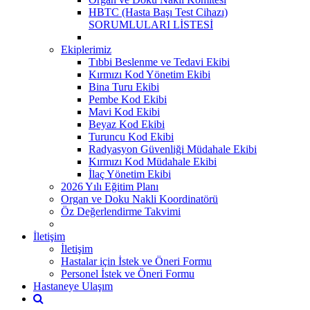
HBTC (Hasta Başı Test Cihazı)
SORUMLULARI LİSTESİ
Ekiplerimiz
Tıbbi Beslenme ve Tedavi Ekibi
Kırmızı Kod Yönetim Ekibi
Bina Turu Ekibi
Pembe Kod Ekibi
Mavi Kod Ekibi
Beyaz Kod Ekibi
Turuncu Kod Ekibi
Radyasyon Güvenliği Müdahale Ekibi
Kırmızı Kod Müdahale Ekibi
İlaç Yönetim Ekibi
2026 Yılı Eğitim Planı
Organ ve Doku Nakli Koordinatörü
Öz Değerlendirme Takvimi
İletişim
İletişim
Hastalar için İstek ve Öneri Formu
Personel İstek ve Öneri Formu
Hastaneye Ulaşım