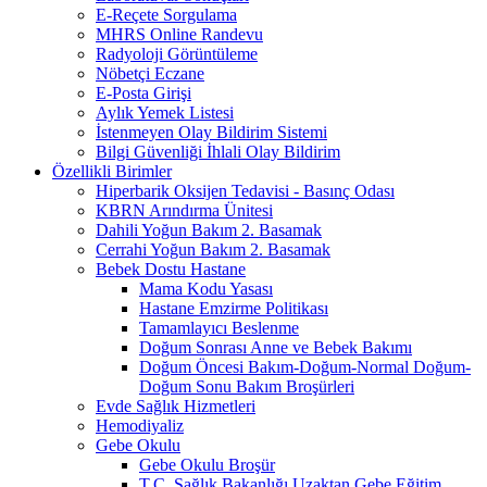
E-Reçete Sorgulama
MHRS Online Randevu
Radyoloji Görüntüleme
Nöbetçi Eczane
E-Posta Girişi
Aylık Yemek Listesi
İstenmeyen Olay Bildirim Sistemi
Bilgi Güvenliği İhlali Olay Bildirim
Özellikli Birimler
Hiperbarik Oksijen Tedavisi - Basınç Odası
KBRN Arındırma Ünitesi
Dahili Yoğun Bakım 2. Basamak
Cerrahi Yoğun Bakım 2. Basamak
Bebek Dostu Hastane
Mama Kodu Yasası
Hastane Emzirme Politikası
Tamamlayıcı Beslenme
Doğum Sonrası Anne ve Bebek Bakımı
Doğum Öncesi Bakım-Doğum-Normal Doğum-
Doğum Sonu Bakım Broşürleri
Evde Sağlık Hizmetleri
Hemodiyaliz
Gebe Okulu
Gebe Okulu Broşür
T.C. Sağlık Bakanlığı Uzaktan Gebe Eğitim