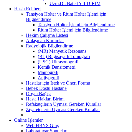
Uzm.Dr. Battal YILDIRIM
Hasta Rehberi
Tansiyon Holter ve Ritim Holter İşlemi için
Bilgilendirme
Tansiyon Holter İşlemi için Bilgilendirme
Ritim Holter İşlemi için Bilgilendirme
Hekim Çalışma Listesi
Anlaşmalı Kurumlar
Radyolojik Bilgilendirme
(MR) Manyetik Rezonans
(BT) Bilgisayarlı Tomografi
(USG) Ultrasonografi
Kemik Dansitometri
Mamografi
Anjiyografi
Hastalar için İstek ve Öneri Formu
Bebek Dostu Hastane
Organ Bağışı
Hasta Hakları Birimi
Refakatçilerin Uyması Gereken Kurallar
Ziyaretçilerin Uyması Gereken Kurallar
Online İşlemler
Web HBYS Giriş
Laboratuvar Sonuçları