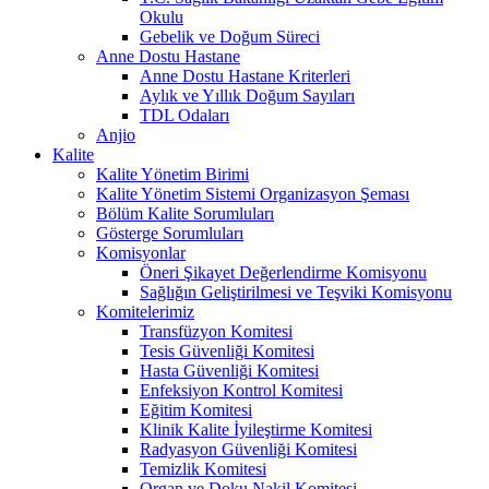
Okulu
Gebelik ve Doğum Süreci
Anne Dostu Hastane
Anne Dostu Hastane Kriterleri
Aylık ve Yıllık Doğum Sayıları
TDL Odaları
Anjio
Kalite
Kalite Yönetim Birimi
Kalite Yönetim Sistemi Organizasyon Şeması
Bölüm Kalite Sorumluları
Gösterge Sorumluları
Komisyonlar
Öneri Şikayet Değerlendirme Komisyonu
Sağlığın Geliştirilmesi ve Teşviki Komisyonu
Komitelerimiz
Transfüzyon Komitesi
Tesis Güvenliği Komitesi
Hasta Güvenliği Komitesi
Enfeksiyon Kontrol Komitesi
Eğitim Komitesi
Klinik Kalite İyileştirme Komitesi
Radyasyon Güvenliği Komitesi
Temizlik Komitesi
Organ ve Doku Nakil Komitesi