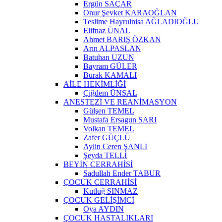
Ergün SAÇAR
Onur Şevket KARAOĞLAN
Teslime Hayrulnisa AĞLADIOĞLU
Elifnaz ÜNAL
Ahmet BARIŞ ÖZKAN
Arın ALPASLAN
Batuhan UZUN
Bayram GÜLER
Burak KAMALI
AİLE HEKİMLİĞİ
Çiğdem ÜNSAL
ANESTEZİ VE REANİMASYON
Gülşen TEMEL
Mustafa Ersagun SARI
Volkan TEMEL
Zafer GÜÇLÜ
Aylin Ceren ŞANLI
Şeyda TELLİ
BEYİN CERRAHİSİ
Sadullah Ender TABUR
ÇOCUK CERRAHİSİ
Kutluğ SINMAZ
ÇOCUK GELİŞİMCİ
Oya AYDIN
ÇOCUK HASTALIKLARI