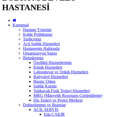
HASTANESİ
Kurumsal
Hastane Yönetim
Kalite Politikamız
Tarihçemiz
Acil Sağlık Hizmetleri
Hastanemiz Hakkında
Organizasyon Yapısı
Birimlerimiz
Özellikli Hizmetlerimiz
Klinik Hizmetleri
Laboratuvar ve Tetkik Hizmetleri
Radyoloji Hizmetleri
Basınç Odası
Sağlık Kurulu
Yalıkavak Fizik Tedavi Hizmetleri
MRG (Manyetik Rezonans Görüntüleme)
Diş Tedavi ve Protez Merkezi
Doktorlarımız ve Branşlar
ACİL SERVİS
Eda ÇAKIR