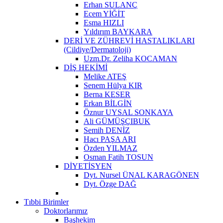
Erhan SULANÇ
Ecem YİĞİT
Esma HIZLI
Yıldırım BAYKARA
DERİ VE ZÜHREVİ HASTALIKLARI
(Cildiye/Dermatoloji)
Uzm.Dr. Zeliha KOCAMAN
DİŞ HEKİMİ
Melike ATEŞ
Senem Hülya KIR
Berna KESER
Erkan BİLGİN
Öznur UYSAL SONKAYA
Ali GÜMÜŞÇIBUK
Semih DENİZ
Hacı PAŞA ARI
Özden YILMAZ
Osman Fatih TOSUN
DİYETİSYEN
Dyt. Nursel ÜNAL KARAGÖNEN
Dyt. Özge DAĞ
Tıbbi Birimler
Doktorlarımız
Başhekim