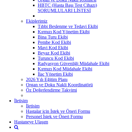
HBTC (Hasta Başı Test Cihazı)
SORUMLULARI LİSTESİ
Ekiplerimiz
Tıbbi Beslenme ve Tedavi Ekibi
Kırmızı Kod Yönetim Ekibi
Bina Turu Ekibi
Pembe Kod Ekibi
Mavi Kod Ekibi
Beyaz Kod Ekibi
Turuncu Kod Ekibi
Radyasyon Güvenliği Müdahale Ekibi
Kırmızı Kod Müdahale Ekibi
İlaç Yönetim Ekibi
2026 Yılı Eğitim Planı
Organ ve Doku Nakli Koordinatörü
Öz Değerlendirme Takvimi
İletişim
İletişim
Hastalar için İstek ve Öneri Formu
Personel İstek ve Öneri Formu
Hastaneye Ulaşım