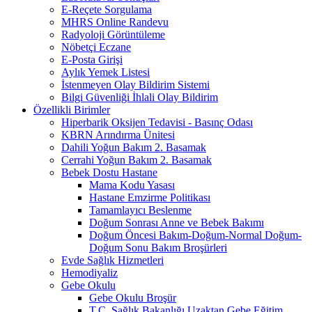
E-Reçete Sorgulama
MHRS Online Randevu
Radyoloji Görüntüleme
Nöbetçi Eczane
E-Posta Girişi
Aylık Yemek Listesi
İstenmeyen Olay Bildirim Sistemi
Bilgi Güvenliği İhlali Olay Bildirim
Özellikli Birimler
Hiperbarik Oksijen Tedavisi - Basınç Odası
KBRN Arındırma Ünitesi
Dahili Yoğun Bakım 2. Basamak
Cerrahi Yoğun Bakım 2. Basamak
Bebek Dostu Hastane
Mama Kodu Yasası
Hastane Emzirme Politikası
Tamamlayıcı Beslenme
Doğum Sonrası Anne ve Bebek Bakımı
Doğum Öncesi Bakım-Doğum-Normal Doğum-
Doğum Sonu Bakım Broşürleri
Evde Sağlık Hizmetleri
Hemodiyaliz
Gebe Okulu
Gebe Okulu Broşür
T.C. Sağlık Bakanlığı Uzaktan Gebe Eğitim