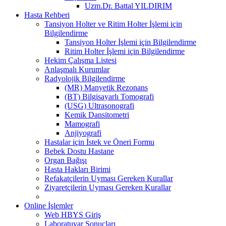
Uzm.Dr. Battal YILDIRIM
Hasta Rehberi
Tansiyon Holter ve Ritim Holter İşlemi için
Bilgilendirme
Tansiyon Holter İşlemi için Bilgilendirme
Ritim Holter İşlemi için Bilgilendirme
Hekim Çalışma Listesi
Anlaşmalı Kurumlar
Radyolojik Bilgilendirme
(MR) Manyetik Rezonans
(BT) Bilgisayarlı Tomografi
(USG) Ultrasonografi
Kemik Dansitometri
Mamografi
Anjiyografi
Hastalar için İstek ve Öneri Formu
Bebek Dostu Hastane
Organ Bağışı
Hasta Hakları Birimi
Refakatçilerin Uyması Gereken Kurallar
Ziyaretçilerin Uyması Gereken Kurallar
Online İşlemler
Web HBYS Giriş
Laboratuvar Sonuçları