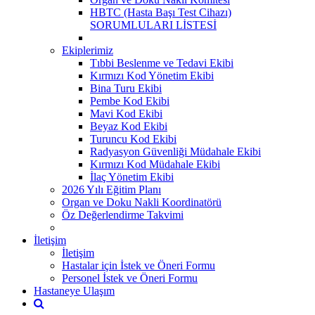
HBTC (Hasta Başı Test Cihazı)
SORUMLULARI LİSTESİ
Ekiplerimiz
Tıbbi Beslenme ve Tedavi Ekibi
Kırmızı Kod Yönetim Ekibi
Bina Turu Ekibi
Pembe Kod Ekibi
Mavi Kod Ekibi
Beyaz Kod Ekibi
Turuncu Kod Ekibi
Radyasyon Güvenliği Müdahale Ekibi
Kırmızı Kod Müdahale Ekibi
İlaç Yönetim Ekibi
2026 Yılı Eğitim Planı
Organ ve Doku Nakli Koordinatörü
Öz Değerlendirme Takvimi
İletişim
İletişim
Hastalar için İstek ve Öneri Formu
Personel İstek ve Öneri Formu
Hastaneye Ulaşım