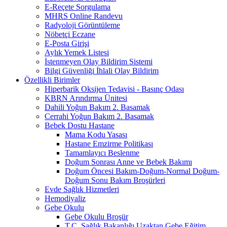
E-Reçete Sorgulama
MHRS Online Randevu
Radyoloji Görüntüleme
Nöbetçi Eczane
E-Posta Girişi
Aylık Yemek Listesi
İstenmeyen Olay Bildirim Sistemi
Bilgi Güvenliği İhlali Olay Bildirim
Özellikli Birimler
Hiperbarik Oksijen Tedavisi - Basınç Odası
KBRN Arındırma Ünitesi
Dahili Yoğun Bakım 2. Basamak
Cerrahi Yoğun Bakım 2. Basamak
Bebek Dostu Hastane
Mama Kodu Yasası
Hastane Emzirme Politikası
Tamamlayıcı Beslenme
Doğum Sonrası Anne ve Bebek Bakımı
Doğum Öncesi Bakım-Doğum-Normal Doğum-
Doğum Sonu Bakım Broşürleri
Evde Sağlık Hizmetleri
Hemodiyaliz
Gebe Okulu
Gebe Okulu Broşür
T.C. Sağlık Bakanlığı Uzaktan Gebe Eğitim