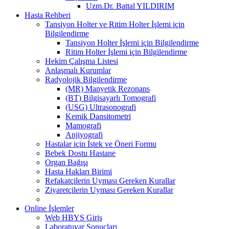
Uzm.Dr. Battal YILDIRIM
Hasta Rehberi
Tansiyon Holter ve Ritim Holter İşlemi için
Bilgilendirme
Tansiyon Holter İşlemi için Bilgilendirme
Ritim Holter İşlemi için Bilgilendirme
Hekim Çalışma Listesi
Anlaşmalı Kurumlar
Radyolojik Bilgilendirme
(MR) Manyetik Rezonans
(BT) Bilgisayarlı Tomografi
(USG) Ultrasonografi
Kemik Dansitometri
Mamografi
Anjiyografi
Hastalar için İstek ve Öneri Formu
Bebek Dostu Hastane
Organ Bağışı
Hasta Hakları Birimi
Refakatçilerin Uyması Gereken Kurallar
Ziyaretçilerin Uyması Gereken Kurallar
Online İşlemler
Web HBYS Giriş
Laboratuvar Sonuçları