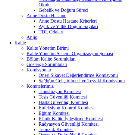
Okulu
Gebelik ve Doğum Süreci
Anne Dostu Hastane
Anne Dostu Hastane Kriterleri
Aylık ve Yıllık Doğum Sayıları
TDL Odaları
Anjio
Kalite
Kalite Yönetim Birimi
Kalite Yönetim Sistemi Organizasyon Şeması
Bölüm Kalite Sorumluları
Gösterge Sorumluları
Komisyonlar
Öneri Şikayet Değerlendirme Komisyonu
Sağlığın Geliştirilmesi ve Teşviki Komisyonu
Komitelerimiz
Transfüzyon Komitesi
Tesis Güvenliği Komitesi
Hasta Güvenliği Komitesi
Enfeksiyon Kontrol Komitesi
Eğitim Komitesi
Klinik Kalite İyileştirme Komitesi
Radyasyon Güvenliği Komitesi
Temizlik Komitesi
Organ ve Doku Nakil Komitesi