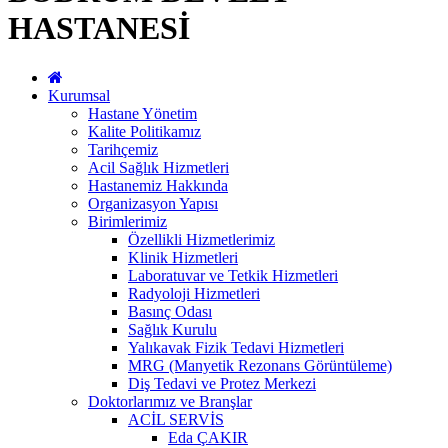
HASTANESİ
Kurumsal
Hastane Yönetim
Kalite Politikamız
Tarihçemiz
Acil Sağlık Hizmetleri
Hastanemiz Hakkında
Organizasyon Yapısı
Birimlerimiz
Özellikli Hizmetlerimiz
Klinik Hizmetleri
Laboratuvar ve Tetkik Hizmetleri
Radyoloji Hizmetleri
Basınç Odası
Sağlık Kurulu
Yalıkavak Fizik Tedavi Hizmetleri
MRG (Manyetik Rezonans Görüntüleme)
Diş Tedavi ve Protez Merkezi
Doktorlarımız ve Branşlar
ACİL SERVİS
Eda ÇAKIR