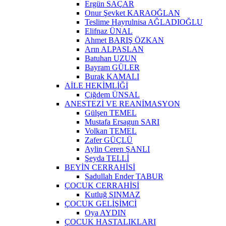
Ergün SAÇAR
Onur Şevket KARAOĞLAN
Teslime Hayrulnisa AĞLADIOĞLU
Elifnaz ÜNAL
Ahmet BARIŞ ÖZKAN
Arın ALPASLAN
Batuhan UZUN
Bayram GÜLER
Burak KAMALI
AİLE HEKİMLİĞİ
Çiğdem ÜNSAL
ANESTEZİ VE REANİMASYON
Gülşen TEMEL
Mustafa Ersagun SARI
Volkan TEMEL
Zafer GÜÇLÜ
Aylin Ceren ŞANLI
Şeyda TELLİ
BEYİN CERRAHİSİ
Sadullah Ender TABUR
ÇOCUK CERRAHİSİ
Kutluğ SINMAZ
ÇOCUK GELİŞİMCİ
Oya AYDIN
ÇOCUK HASTALIKLARI