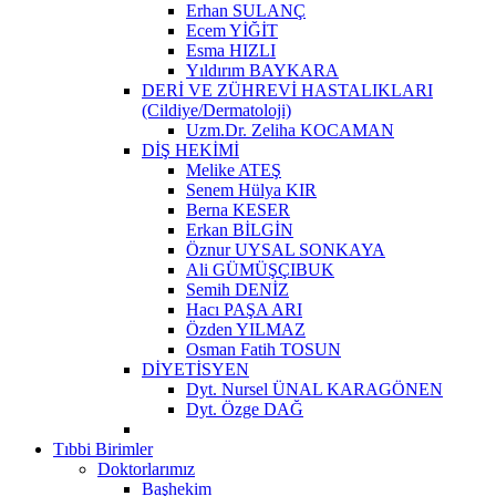
Erhan SULANÇ
Ecem YİĞİT
Esma HIZLI
Yıldırım BAYKARA
DERİ VE ZÜHREVİ HASTALIKLARI
(Cildiye/Dermatoloji)
Uzm.Dr. Zeliha KOCAMAN
DİŞ HEKİMİ
Melike ATEŞ
Senem Hülya KIR
Berna KESER
Erkan BİLGİN
Öznur UYSAL SONKAYA
Ali GÜMÜŞÇIBUK
Semih DENİZ
Hacı PAŞA ARI
Özden YILMAZ
Osman Fatih TOSUN
DİYETİSYEN
Dyt. Nursel ÜNAL KARAGÖNEN
Dyt. Özge DAĞ
Tıbbi Birimler
Doktorlarımız
Başhekim