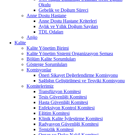
Okulu
Gebelik ve Doğum Süreci
Anne Dostu Hastane
Anne Dostu Hastane Kriterleri
Aylık ve Yıllık Doğum Sayıları
TDL Odaları
Anjio
Kalite
Kalite Yönetim Birimi
Kalite Yönetim Sistemi Organizasyon Şeması
Bölüm Kalite Sorumluları
Gösterge Sorumluları
Komisyonlar
Öneri Şikayet Değerlendirme Komisyonu
Sağlığın Geliştirilmesi ve Teşviki Komisyonu
Komitelerimiz
Transfüzyon Komitesi
Tesis Güvenliği Komitesi
Hasta Güvenliği Komitesi
Enfeksiyon Kontrol Komitesi
Eğitim Komitesi
Klinik Kalite İyileştirme Komitesi
Radyasyon Güvenliği Komitesi
Temizlik Komitesi
Organ ve Doku Nakil Komitesi