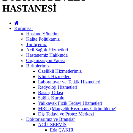
HASTANESİ
Kurumsal
Hastane Yönetim
Kalite Politikamız
Tarihçemiz
Acil Sağlık Hizmetleri
Hastanemiz Hakkında
Organizasyon Yapısı
Birimlerimiz
Özellikli Hizmetlerimiz
Klinik Hizmetleri
Laboratuvar ve Tetkik Hizmetleri
Radyoloji Hizmetleri
Basınç Odası
Sağlık Kurulu
Yalıkavak Fizik Tedavi Hizmetleri
MRG (Manyetik Rezonans Görüntüleme)
Diş Tedavi ve Protez Merkezi
Doktorlarımız ve Branşlar
ACİL SERVİS
Eda ÇAKIR