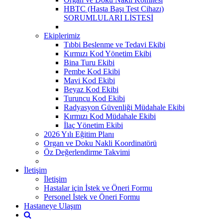
HBTC (Hasta Başı Test Cihazı)
SORUMLULARI LİSTESİ
Ekiplerimiz
Tıbbi Beslenme ve Tedavi Ekibi
Kırmızı Kod Yönetim Ekibi
Bina Turu Ekibi
Pembe Kod Ekibi
Mavi Kod Ekibi
Beyaz Kod Ekibi
Turuncu Kod Ekibi
Radyasyon Güvenliği Müdahale Ekibi
Kırmızı Kod Müdahale Ekibi
İlaç Yönetim Ekibi
2026 Yılı Eğitim Planı
Organ ve Doku Nakli Koordinatörü
Öz Değerlendirme Takvimi
İletişim
İletişim
Hastalar için İstek ve Öneri Formu
Personel İstek ve Öneri Formu
Hastaneye Ulaşım