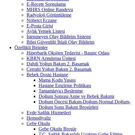
E-Reçete Sorgulama
MHRS Online Randevu
Radyoloji Görüntüleme
Nöbetçi Eczane
E-Posta Girişi
Aylık Yemek Listesi
İstenmeyen Olay Bildirim Sistemi
Bilgi Güvenliği İhlali Olay Bildirim
Özellikli Birimler
Hiperbarik Oksijen Tedavisi - Basınç Odası
KBRN Arındırma Ünitesi
Dahili Yoğun Bakım 2. Basamak
Cerrahi Yoğun Bakım 2. Basamak
Bebek Dostu Hastane
Mama Kodu Yasası
Hastane Emzirme Politikası
Tamamlayıcı Beslenme
Doğum Sonrası Anne ve Bebek Bakımı
Doğum Öncesi Bakım-Doğum-Normal Doğum-
Doğum Sonu Bakım Broşürleri
Evde Sağlık Hizmetleri
Hemodiyaliz
Gebe Okulu
Gebe Okulu Broşür
T.C. Sağlık Bakanlığı Uzaktan Gebe Eğitim