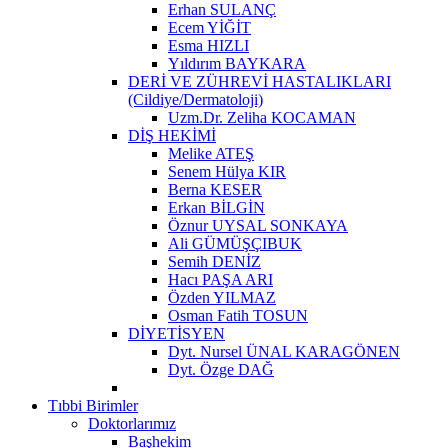
Erhan SULANÇ
Ecem YİĞİT
Esma HIZLI
Yıldırım BAYKARA
DERİ VE ZÜHREVİ HASTALIKLARI
(Cildiye/Dermatoloji)
Uzm.Dr. Zeliha KOCAMAN
DİŞ HEKİMİ
Melike ATEŞ
Senem Hülya KIR
Berna KESER
Erkan BİLGİN
Öznur UYSAL SONKAYA
Ali GÜMÜŞÇIBUK
Semih DENİZ
Hacı PAŞA ARI
Özden YILMAZ
Osman Fatih TOSUN
DİYETİSYEN
Dyt. Nursel ÜNAL KARAGÖNEN
Dyt. Özge DAĞ
Tıbbi Birimler
Doktorlarımız
Başhekim