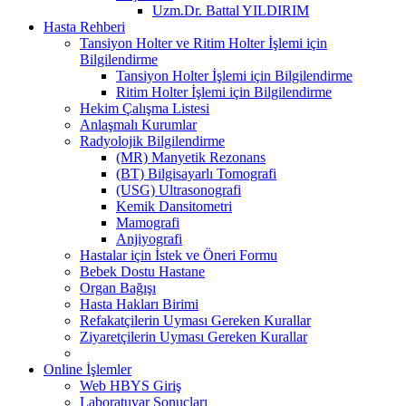
Uzm.Dr. Battal YILDIRIM
Hasta Rehberi
Tansiyon Holter ve Ritim Holter İşlemi için
Bilgilendirme
Tansiyon Holter İşlemi için Bilgilendirme
Ritim Holter İşlemi için Bilgilendirme
Hekim Çalışma Listesi
Anlaşmalı Kurumlar
Radyolojik Bilgilendirme
(MR) Manyetik Rezonans
(BT) Bilgisayarlı Tomografi
(USG) Ultrasonografi
Kemik Dansitometri
Mamografi
Anjiyografi
Hastalar için İstek ve Öneri Formu
Bebek Dostu Hastane
Organ Bağışı
Hasta Hakları Birimi
Refakatçilerin Uyması Gereken Kurallar
Ziyaretçilerin Uyması Gereken Kurallar
Online İşlemler
Web HBYS Giriş
Laboratuvar Sonuçları