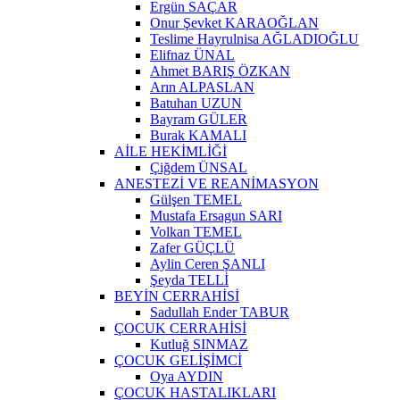
Ergün SAÇAR
Onur Şevket KARAOĞLAN
Teslime Hayrulnisa AĞLADIOĞLU
Elifnaz ÜNAL
Ahmet BARIŞ ÖZKAN
Arın ALPASLAN
Batuhan UZUN
Bayram GÜLER
Burak KAMALI
AİLE HEKİMLİĞİ
Çiğdem ÜNSAL
ANESTEZİ VE REANİMASYON
Gülşen TEMEL
Mustafa Ersagun SARI
Volkan TEMEL
Zafer GÜÇLÜ
Aylin Ceren ŞANLI
Şeyda TELLİ
BEYİN CERRAHİSİ
Sadullah Ender TABUR
ÇOCUK CERRAHİSİ
Kutluğ SINMAZ
ÇOCUK GELİŞİMCİ
Oya AYDIN
ÇOCUK HASTALIKLARI