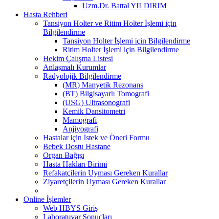
Uzm.Dr. Battal YILDIRIM
Hasta Rehberi
Tansiyon Holter ve Ritim Holter İşlemi için
Bilgilendirme
Tansiyon Holter İşlemi için Bilgilendirme
Ritim Holter İşlemi için Bilgilendirme
Hekim Çalışma Listesi
Anlaşmalı Kurumlar
Radyolojik Bilgilendirme
(MR) Manyetik Rezonans
(BT) Bilgisayarlı Tomografi
(USG) Ultrasonografi
Kemik Dansitometri
Mamografi
Anjiyografi
Hastalar için İstek ve Öneri Formu
Bebek Dostu Hastane
Organ Bağışı
Hasta Hakları Birimi
Refakatçilerin Uyması Gereken Kurallar
Ziyaretçilerin Uyması Gereken Kurallar
Online İşlemler
Web HBYS Giriş
Laboratuvar Sonuçları