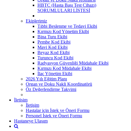
HBTC (Hasta Başı Test Cihazı)
SORUMLULARI LİSTESİ
Ekiplerimiz
Tıbbi Beslenme ve Tedavi Ekibi
Kırmızı Kod Yönetim Ekibi
Bina Turu Ekibi
Pembe Kod Ekibi
Mavi Kod Ekibi
Beyaz Kod Ekibi
Turuncu Kod Ekibi
Radyasyon Güvenliği Müdahale Ekibi
Kırmızı Kod Müdahale Ekibi
İlaç Yönetim Ekibi
2026 Yılı Eğitim Planı
Organ ve Doku Nakli Koordinatörü
Öz Değerlendirme Takvimi
İletişim
İletişim
Hastalar için İstek ve Öneri Formu
Personel İstek ve Öneri Formu
Hastaneye Ulaşım