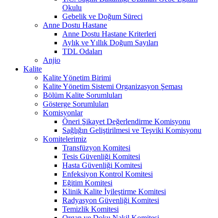
Okulu
Gebelik ve Doğum Süreci
Anne Dostu Hastane
Anne Dostu Hastane Kriterleri
Aylık ve Yıllık Doğum Sayıları
TDL Odaları
Anjio
Kalite
Kalite Yönetim Birimi
Kalite Yönetim Sistemi Organizasyon Şeması
Bölüm Kalite Sorumluları
Gösterge Sorumluları
Komisyonlar
Öneri Şikayet Değerlendirme Komisyonu
Sağlığın Geliştirilmesi ve Teşviki Komisyonu
Komitelerimiz
Transfüzyon Komitesi
Tesis Güvenliği Komitesi
Hasta Güvenliği Komitesi
Enfeksiyon Kontrol Komitesi
Eğitim Komitesi
Klinik Kalite İyileştirme Komitesi
Radyasyon Güvenliği Komitesi
Temizlik Komitesi
Organ ve Doku Nakil Komitesi