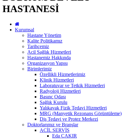
HASTANESİ
Kurumsal
Hastane Yönetim
Kalite Politikamız
Tarihçemiz
Acil Sağlık Hizmetleri
Hastanemiz Hakkında
Organizasyon Yapısı
Birimlerimiz
Özellikli Hizmetlerimiz
Klinik Hizmetleri
Laboratuvar ve Tetkik Hizmetleri
Radyoloji Hizmetleri
Basınç Odası
Sağlık Kurulu
Yalıkavak Fizik Tedavi Hizmetleri
MRG (Manyetik Rezonans Görüntüleme)
Diş Tedavi ve Protez Merkezi
Doktorlarımız ve Branşlar
ACİL SERVİS
Eda ÇAKIR