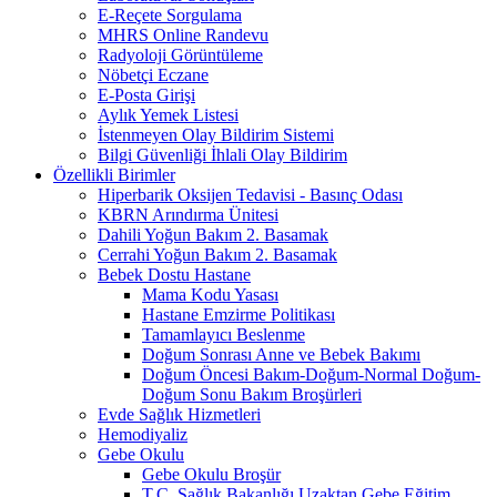
E-Reçete Sorgulama
MHRS Online Randevu
Radyoloji Görüntüleme
Nöbetçi Eczane
E-Posta Girişi
Aylık Yemek Listesi
İstenmeyen Olay Bildirim Sistemi
Bilgi Güvenliği İhlali Olay Bildirim
Özellikli Birimler
Hiperbarik Oksijen Tedavisi - Basınç Odası
KBRN Arındırma Ünitesi
Dahili Yoğun Bakım 2. Basamak
Cerrahi Yoğun Bakım 2. Basamak
Bebek Dostu Hastane
Mama Kodu Yasası
Hastane Emzirme Politikası
Tamamlayıcı Beslenme
Doğum Sonrası Anne ve Bebek Bakımı
Doğum Öncesi Bakım-Doğum-Normal Doğum-
Doğum Sonu Bakım Broşürleri
Evde Sağlık Hizmetleri
Hemodiyaliz
Gebe Okulu
Gebe Okulu Broşür
T.C. Sağlık Bakanlığı Uzaktan Gebe Eğitim