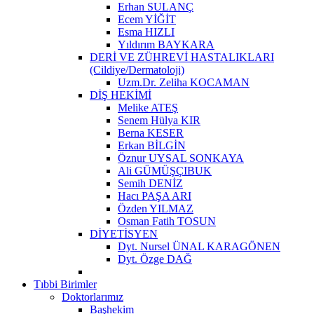
Erhan SULANÇ
Ecem YİĞİT
Esma HIZLI
Yıldırım BAYKARA
DERİ VE ZÜHREVİ HASTALIKLARI
(Cildiye/Dermatoloji)
Uzm.Dr. Zeliha KOCAMAN
DİŞ HEKİMİ
Melike ATEŞ
Senem Hülya KIR
Berna KESER
Erkan BİLGİN
Öznur UYSAL SONKAYA
Ali GÜMÜŞÇIBUK
Semih DENİZ
Hacı PAŞA ARI
Özden YILMAZ
Osman Fatih TOSUN
DİYETİSYEN
Dyt. Nursel ÜNAL KARAGÖNEN
Dyt. Özge DAĞ
Tıbbi Birimler
Doktorlarımız
Başhekim