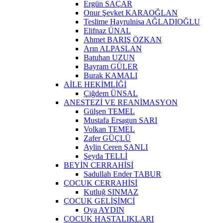
Ergün SAÇAR
Onur Şevket KARAOĞLAN
Teslime Hayrulnisa AĞLADIOĞLU
Elifnaz ÜNAL
Ahmet BARIŞ ÖZKAN
Arın ALPASLAN
Batuhan UZUN
Bayram GÜLER
Burak KAMALI
AİLE HEKİMLİĞİ
Çiğdem ÜNSAL
ANESTEZİ VE REANİMASYON
Gülşen TEMEL
Mustafa Ersagun SARI
Volkan TEMEL
Zafer GÜÇLÜ
Aylin Ceren ŞANLI
Şeyda TELLİ
BEYİN CERRAHİSİ
Sadullah Ender TABUR
ÇOCUK CERRAHİSİ
Kutluğ SINMAZ
ÇOCUK GELİŞİMCİ
Oya AYDIN
ÇOCUK HASTALIKLARI