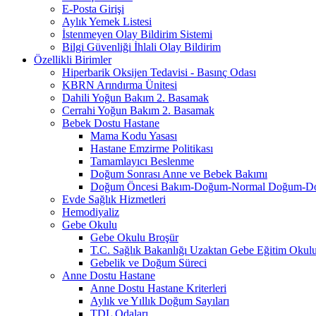
E-Posta Girişi
Aylık Yemek Listesi
İstenmeyen Olay Bildirim Sistemi
Bilgi Güvenliği İhlali Olay Bildirim
Özellikli Birimler
Hiperbarik Oksijen Tedavisi - Basınç Odası
KBRN Arındırma Ünitesi
Dahili Yoğun Bakım 2. Basamak
Cerrahi Yoğun Bakım 2. Basamak
Bebek Dostu Hastane
Mama Kodu Yasası
Hastane Emzirme Politikası
Tamamlayıcı Beslenme
Doğum Sonrası Anne ve Bebek Bakımı
Doğum Öncesi Bakım-Doğum-Normal Doğum-Doğ
Evde Sağlık Hizmetleri
Hemodiyaliz
Gebe Okulu
Gebe Okulu Broşür
T.C. Sağlık Bakanlığı Uzaktan Gebe Eğitim Okul
Gebelik ve Doğum Süreci
Anne Dostu Hastane
Anne Dostu Hastane Kriterleri
Aylık ve Yıllık Doğum Sayıları
TDL Odaları