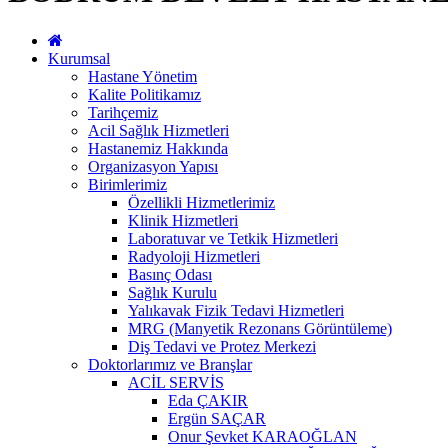
Kurumsal
Hastane Yönetim
Kalite Politikamız
Tarihçemiz
Acil Sağlık Hizmetleri
Hastanemiz Hakkında
Organizasyon Yapısı
Birimlerimiz
Özellikli Hizmetlerimiz
Klinik Hizmetleri
Laboratuvar ve Tetkik Hizmetleri
Radyoloji Hizmetleri
Basınç Odası
Sağlık Kurulu
Yalıkavak Fizik Tedavi Hizmetleri
MRG (Manyetik Rezonans Görüntüleme)
Diş Tedavi ve Protez Merkezi
Doktorlarımız ve Branşlar
ACİL SERVİS
Eda ÇAKIR
Ergün SAÇAR
Onur Şevket KARAOĞLAN