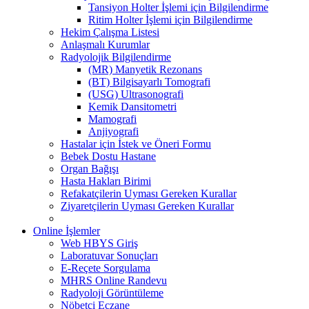
Tansiyon Holter İşlemi için Bilgilendirme
Ritim Holter İşlemi için Bilgilendirme
Hekim Çalışma Listesi
Anlaşmalı Kurumlar
Radyolojik Bilgilendirme
(MR) Manyetik Rezonans
(BT) Bilgisayarlı Tomografi
(USG) Ultrasonografi
Kemik Dansitometri
Mamografi
Anjiyografi
Hastalar için İstek ve Öneri Formu
Bebek Dostu Hastane
Organ Bağışı
Hasta Hakları Birimi
Refakatçilerin Uyması Gereken Kurallar
Ziyaretçilerin Uyması Gereken Kurallar
Online İşlemler
Web HBYS Giriş
Laboratuvar Sonuçları
E-Reçete Sorgulama
MHRS Online Randevu
Radyoloji Görüntüleme
Nöbetçi Eczane