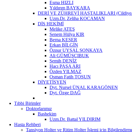
Esma HIZLI
Yıldırım BAYKARA
DERİ VE ZÜHREVİ HASTALIKLARI (Cildiye/D
Uzm.Dr. Zeliha KOCAMAN
DİŞ HEKİMİ
Melike ATEŞ
Senem Hülya KIR
Berna KESER
Erkan BİLGİN
Öznur UYSAL SONKAYA
Ali GÜMÜŞÇIBUK
Semih DENİZ
Hacı PAŞA ARI
Özden YILMAZ
Osman Fatih TOSUN
DİYETİSYEN
Dyt. Nursel ÜNAL KARAGÖNEN
Dyt. Özge DAĞ
Tıbbi Birimler
Doktorlarımız
Başhekim
Uzm.Dr. Battal YILDIRIM
Hasta Rehberi
Tansiyon Holter ve Ritim Holter İşlemi için Bilgilendirm