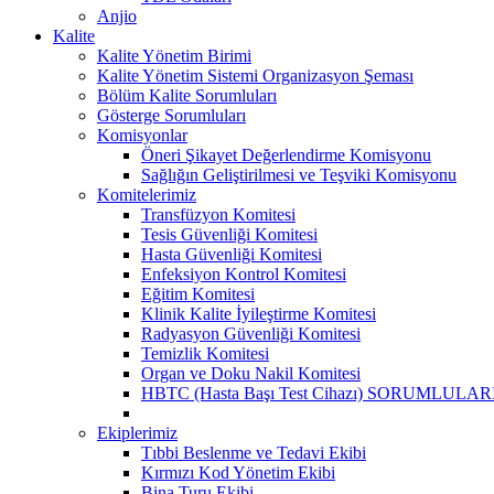
Anjio
Kalite
Kalite Yönetim Birimi
Kalite Yönetim Sistemi Organizasyon Şeması
Bölüm Kalite Sorumluları
Gösterge Sorumluları
Komisyonlar
Öneri Şikayet Değerlendirme Komisyonu
Sağlığın Geliştirilmesi ve Teşviki Komisyonu
Komitelerimiz
Transfüzyon Komitesi
Tesis Güvenliği Komitesi
Hasta Güvenliği Komitesi
Enfeksiyon Kontrol Komitesi
Eğitim Komitesi
Klinik Kalite İyileştirme Komitesi
Radyasyon Güvenliği Komitesi
Temizlik Komitesi
Organ ve Doku Nakil Komitesi
HBTC (Hasta Başı Test Cihazı) SORUMLULAR
Ekiplerimiz
Tıbbi Beslenme ve Tedavi Ekibi
Kırmızı Kod Yönetim Ekibi
Bina Turu Ekibi