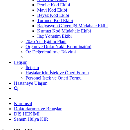
Pembe Kod Ekibi
Mavi Kod Ekibi
Beyaz Kod Ekibi
Turuncu Kod Ekibi
Radyasyon Güvenliği Müdahale Ekibi
Kırmızı Kod Müdahale Ekibi
İlaç Yönetim Ekibi
2026 Yılı Eğitim Planı
Organ ve Doku Nakli Koordinatörü
Öz Değerlendirme Takvimi
İletişim
İletişim
Hastalar için İstek ve Öneri Formu
Personel İstek ve Öneri Formu
Hastaneye Ulaşım
Kurumsal
Doktorlarımız ve Branşlar
DİŞ HEKİMİ
Senem Hülya KIR