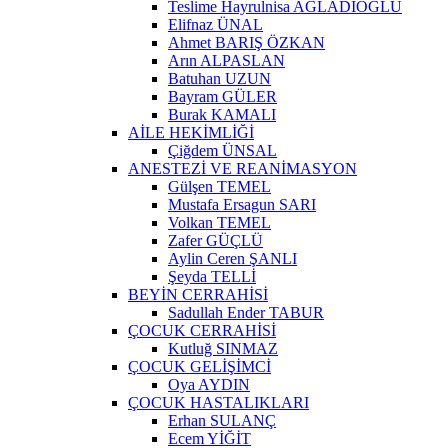
Teslime Hayrulnisa AĞLADIOĞLU
Elifnaz ÜNAL
Ahmet BARIŞ ÖZKAN
Arın ALPASLAN
Batuhan UZUN
Bayram GÜLER
Burak KAMALI
AİLE HEKİMLİĞİ
Çiğdem ÜNSAL
ANESTEZİ VE REANİMASYON
Gülşen TEMEL
Mustafa Ersagun SARI
Volkan TEMEL
Zafer GÜÇLÜ
Aylin Ceren ŞANLI
Şeyda TELLİ
BEYİN CERRAHİSİ
Sadullah Ender TABUR
ÇOCUK CERRAHİSİ
Kutluğ SINMAZ
ÇOCUK GELİŞİMCİ
Oya AYDIN
ÇOCUK HASTALIKLARI
Erhan SULANÇ
Ecem YİĞİT